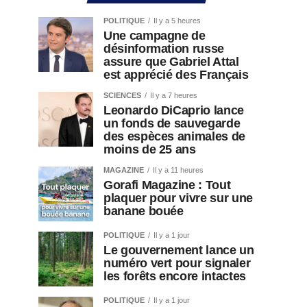
POLITIQUE
Il y a 5 heures
Une campagne de
désinformation russe
assure que Gabriel Attal
est apprécié des Français
SCIENCES
Il y a 7 heures
Leonardo DiCaprio lance
un fonds de sauvegarde
des espèces animales de
moins de 25 ans
MAGAZINE
Il y a 11 heures
Gorafi Magazine : Tout
plaquer pour vivre sur une
banane bouée
POLITIQUE
Il y a 1 jour
Le gouvernement lance un
numéro vert pour signaler
les forêts encore intactes
POLITIQUE
Il y a 1 jour