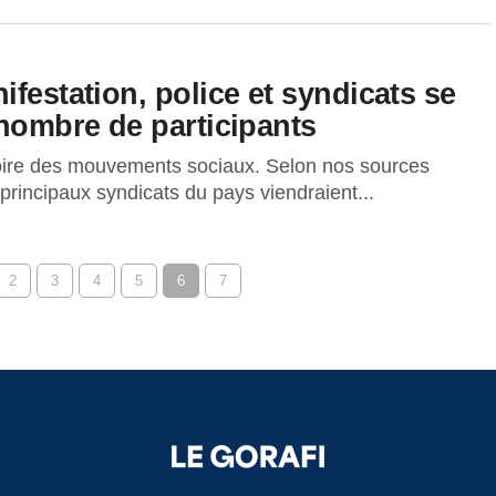
festation, police et syndicats se
 nombre de participants
toire des mouvements sociaux. Selon nos sources
s principaux syndicats du pays viendraient...
2
3
4
5
6
7