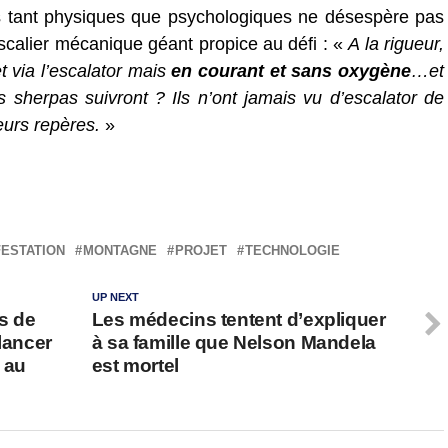
s tant physiques que psychologiques ne désespère pas
scalier mécanique géant propice au défi : «
A la rigueur,
t via l’escalator mais
en courant et sans oxygène
…et
 sherpas suivront ? Ils n’ont jamais vu d’escalator de
leurs repères.
»
FESTATION
MONTAGNE
PROJET
TECHNOLOGIE
UP NEXT
s de
Les médecins tentent d’expliquer
lancer
à sa famille que Nelson Mandela
 au
est mortel