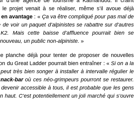
ur d’une agence de tourisme à Katmandou. Il craint
e projet venait à se réaliser, même s’il avoue déjà
 en avantage
: «
Ça va être compliqué pour pas mal de
 de voir un paquet d’alpinistes se rabattre sur d’autres
. Mais cette baisse d’affluence pourrait bien se
nouveau, un public non-alpiniste.
»
nce planche déjà pour tenter de proposer de nouvelles
n du Great Ladder pourrait bien entraîner : «
Si on a la
eut très bien songer à installer à intervalle régulier le
snack-bar
où ces néo-grimpeurs pourront se restaurer.
evenir accessible à tous, il est probable que les gens
en haut. C’est potentiellement un joli marché qui s’ouvre