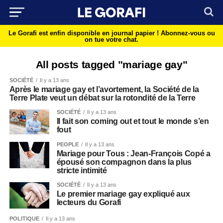
Le Gorafi est enfin disponible en journal papier !
Abonnez-vous ou
on tue votre chat.
All posts tagged "mariage gay"
SOCIÉTÉ
Il y a 13 ans
Après le mariage gay et l’avortement, la Société de la
Terre Plate veut un débat sur la rotondité de la Terre
SOCIÉTÉ
Il y a 13 ans
Il fait son coming out et tout le monde s’en
fout
PEOPLE
Il y a 13 ans
Mariage pour Tous : Jean-François Copé a
épousé son compagnon dans la plus
stricte intimité
SOCIÉTÉ
Il y a 13 ans
Le premier mariage gay expliqué aux
lecteurs du Gorafi
POLITIQUE
Il y a 13 ans