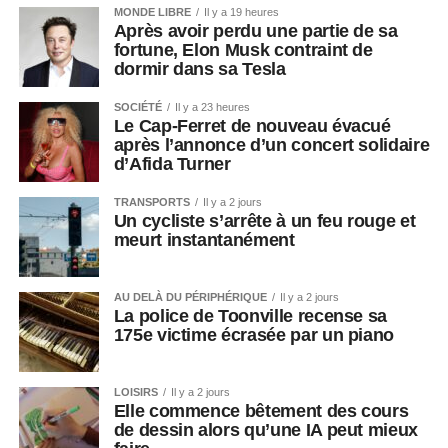
MONDE LIBRE
Il y a 19 heures
Après avoir perdu une partie de sa
fortune, Elon Musk contraint de
dormir dans sa Tesla
SOCIÉTÉ
Il y a 23 heures
Le Cap-Ferret de nouveau évacué
après l’annonce d’un concert solidaire
d’Afida Turner
TRANSPORTS
Il y a 2 jours
Un cycliste s’arrête à un feu rouge et
meurt instantanément
AU DELÀ DU PÉRIPHÉRIQUE
Il y a 2 jours
La police de Toonville recense sa
175e victime écrasée par un piano
LOISIRS
Il y a 2 jours
Elle commence bêtement des cours
de dessin alors qu’une IA peut mieux