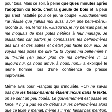
pour tous. Mais ce soir, à peine
quelques minutes après
l’adoption du texte, c’est la gueule de bois
et la peur
qui s’est installée pour ce jeune couple.
«Soudainement
j’ai réalisé que j’allais moi aussi avoir une belle-mère.»
raconte Julien, terrorisé.
«Jusqu’ici, je n’y pensais pas, je
me moquais de mes potes hétéros à leur mariage. Je
plaisantais car parfois je connaissais les belles-mères
des uns et des autres et c’était pas facile pour eux. Je
voyais mes potes me dire “Si tu voyais ma belle-mère !”
ou “Purée j’en peux plus de ma belle-mère !”. Et
aujourd’hui, ça nous arrive, à nous, non.»
a expliqué le
jeune homme lors d’une conférence de presse
improvisée.
Même avis pour François qui s’inquiète.
«On ne savait
pas que
les beaux-parents étaient inclus dans le texte
,
on se sent un peu floués. Le gouvernement est passé en
force, il n’y a pas eu de débat sur les belles-mères alors
que ce texte y menait, même s’il n’en faisait pas mention.