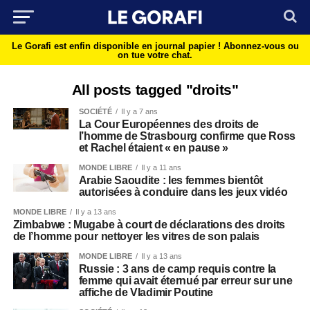
Le Gorafi est enfin disponible en journal papier !
Abonnez-vous ou
on tue votre chat.
All posts tagged "droits"
SOCIÉTÉ
Il y a 7 ans
La Cour Européennes des droits de
l’homme de Strasbourg confirme que Ross
et Rachel étaient « en pause »
MONDE LIBRE
Il y a 11 ans
Arabie Saoudite : les femmes bientôt
autorisées à conduire dans les jeux vidéo
MONDE LIBRE
Il y a 13 ans
Zimbabwe : Mugabe à court de déclarations des droits
de l’homme pour nettoyer les vitres de son palais
MONDE LIBRE
Il y a 13 ans
Russie : 3 ans de camp requis contre la
femme qui avait éternué par erreur sur une
affiche de Vladimir Poutine