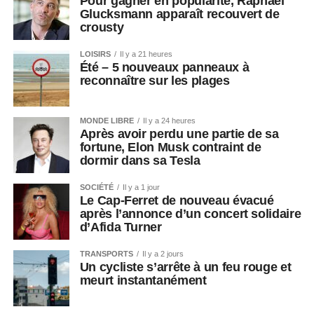
Pour gagner en popularité, Raphaël
Glucksmann apparaît recouvert de
crousty
LOISIRS
Il y a 21 heures
Été – 5 nouveaux panneaux à
reconnaître sur les plages
MONDE LIBRE
Il y a 24 heures
Après avoir perdu une partie de sa
fortune, Elon Musk contraint de
dormir dans sa Tesla
SOCIÉTÉ
Il y a 1 jour
Le Cap-Ferret de nouveau évacué
après l’annonce d’un concert solidaire
d’Afida Turner
TRANSPORTS
Il y a 2 jours
Un cycliste s’arrête à un feu rouge et
meurt instantanément