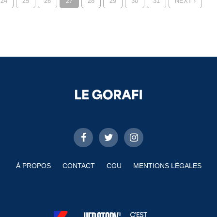
24
25
26
27
28
29
30
31
NEXT ›
À PROPOS
CONTACT
CGU
MENTIONS LÉGALES