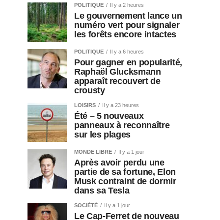
POLITIQUE
Il y a 2 heures
Le gouvernement lance un
numéro vert pour signaler
les forêts encore intactes
POLITIQUE
Il y a 6 heures
Pour gagner en popularité,
Raphaël Glucksmann
apparaît recouvert de
crousty
LOISIRS
Il y a 23 heures
Été – 5 nouveaux
panneaux à reconnaître
sur les plages
MONDE LIBRE
Il y a 1 jour
Après avoir perdu une
partie de sa fortune, Elon
Musk contraint de dormir
dans sa Tesla
SOCIÉTÉ
Il y a 1 jour
Le Cap-Ferret de nouveau