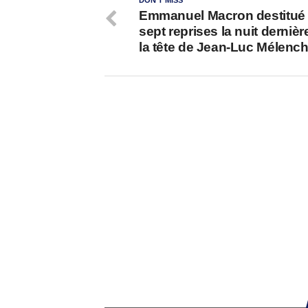
DON'T MISS
Emmanuel Macron destitué 
sept reprises la nuit derniè
la tête de Jean-Luc Mélenc