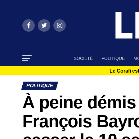
SOCIÉTÉ
POLITIQUE
MO
Le Gorafi est
POLITIQUE
À peine démis 
François Bayr