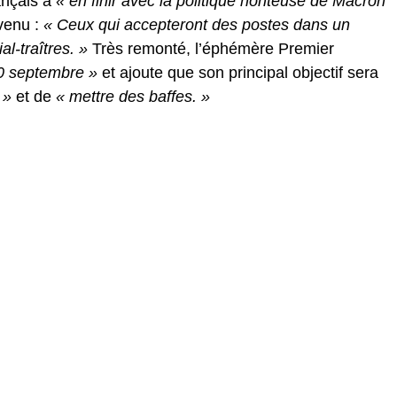
ançais à
« en finir avec la politique honteuse de Macron
venu :
« Ceux qui accepteront des postes dans un
l-traîtres. »
Très remonté, l’éphémère Premier
10 septembre »
et ajoute que son principal objectif sera
 »
et de
« mettre des baffes. »