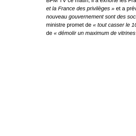
BFM TV ce matin, il a exhorté les Fr
et la France des privilèges »
et a pré
nouveau gouvernement sont des socia
ministre promet de
« tout casser le 
de
« démolir un maximum de vitrines