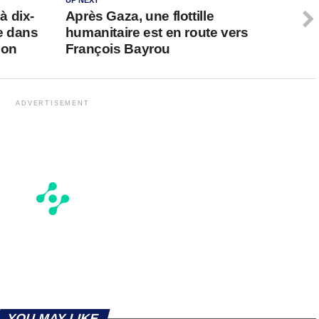
UP NEXT
à dix-
Après Gaza, une flottille
re dans
humanitaire est en route vers
hon
François Bayrou
ADVERTISEMENT
YOU MAY LIKE