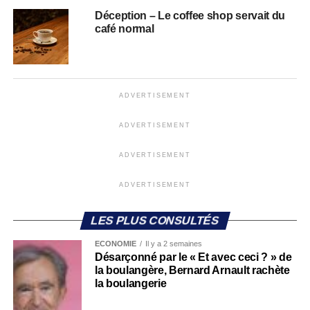
Déception – Le coffee shop servait du
café normal
ADVERTISEMENT
ADVERTISEMENT
ADVERTISEMENT
ADVERTISEMENT
LES PLUS CONSULTÉS
ECONOMIE
Il y a 2 semaines
Désarçonné par le « Et avec ceci ? » de
la boulangère, Bernard Arnault rachète
la boulangerie