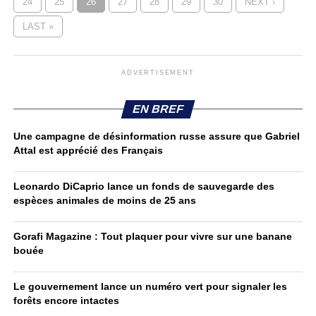
24
25
26
27
28
29
30
NEXT ›
LAST »
ADVERTISEMENT
EN BREF
Une campagne de désinformation russe assure que Gabriel
Attal est apprécié des Français
Leonardo DiCaprio lance un fonds de sauvegarde des
espèces animales de moins de 25 ans
Gorafi Magazine : Tout plaquer pour vivre sur une banane
bouée
Le gouvernement lance un numéro vert pour signaler les
forêts encore intactes