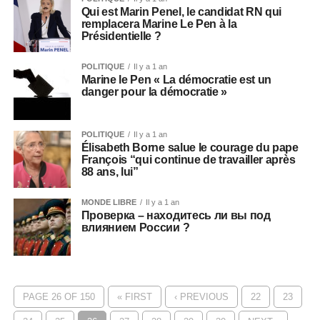
Qui est Marin Penel, le candidat RN qui
remplacera Marine Le Pen à la
Présidentielle ?
POLITIQUE
Il y a 1 an
Marine le Pen « La démocratie est un
danger pour la démocratie »
POLITIQUE
Il y a 1 an
Élisabeth Borne salue le courage du pape
François “qui continue de travailler après
88 ans, lui”
MONDE LIBRE
Il y a 1 an
Проверка – находитесь ли вы под
влиянием России ?
PAGE 26 OF 150
« FIRST
‹ PREVIOUS
22
23