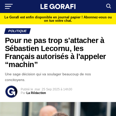
Le Gorafi est enfin disponible en journal papier !
Abonnez-vous ou
on tue votre chat.
POLITIQUE
Pour ne pas trop s’attacher à
Sébastien Lecornu, les
Français autorisés à l’appeler
“machin”
Une sage décision qui va soulager beaucoup de nos
concitoyens.
Publié le
mar
25 Sep 2025 à 14h30
Par
La Rédaction