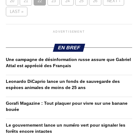
20
21
22
23
24
25
26
NEXT ›
LAST »
ADVERTISEMENT
EN BREF
Une campagne de désinformation russe assure que Gabriel
Attal est apprécié des Français
Leonardo DiCaprio lance un fonds de sauvegarde des
espèces animales de moins de 25 ans
Gorafi Magazine : Tout plaquer pour vivre sur une banane
bouée
Le gouvernement lance un numéro vert pour signaler les
forêts encore intactes