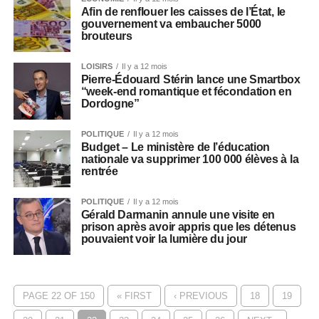
Afin de renflouer les caisses de l’État, le
gouvernement va embaucher 5000
brouteurs
LOISIRS
Il y a 12 mois
Pierre-Édouard Stérin lance une Smartbox
“week-end romantique et fécondation en
Dordogne”
POLITIQUE
Il y a 12 mois
Budget – Le ministère de l’éducation
nationale va supprimer 100 000 élèves à la
rentrée
POLITIQUE
Il y a 12 mois
Gérald Darmanin annule une visite en
prison après avoir appris que les détenus
pouvaient voir la lumière du jour
PAGE 22 OF 150
« FIRST
‹ PREVIOUS
18
19