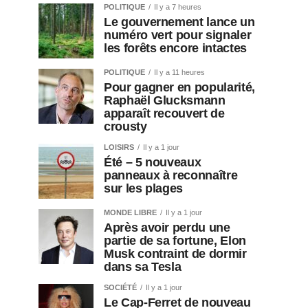
POLITIQUE
Il y a 7 heures
Le gouvernement lance un
numéro vert pour signaler
les forêts encore intactes
POLITIQUE
Il y a 11 heures
Pour gagner en popularité,
Raphaël Glucksmann
apparaît recouvert de
crousty
LOISIRS
Il y a 1 jour
Été – 5 nouveaux
panneaux à reconnaître
sur les plages
MONDE LIBRE
Il y a 1 jour
Après avoir perdu une
partie de sa fortune, Elon
Musk contraint de dormir
dans sa Tesla
SOCIÉTÉ
Il y a 1 jour
Le Cap-Ferret de nouveau