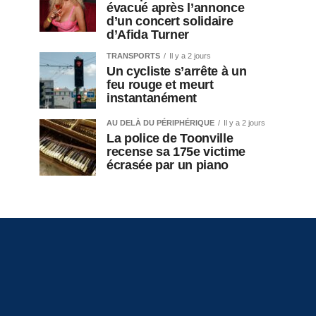
évacué après l’annonce
d’un concert solidaire
d’Afida Turner
TRANSPORTS
Il y a 2 jours
Un cycliste s’arrête à un
feu rouge et meurt
instantanément
AU DELÀ DU PÉRIPHÉRIQUE
Il y a 2 jours
La police de Toonville
recense sa 175e victime
écrasée par un piano