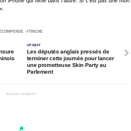
n iPhone qui filme dans l’autre. Si c’est pas une mort
».
ÉCOMPENSE
TRICHE
UP NEXT
ensure
Les députés anglais pressés de
hinois
terminer cette journée pour lancer
une prometteuse Skin Party au
Parlement
ADVERTISEMENT