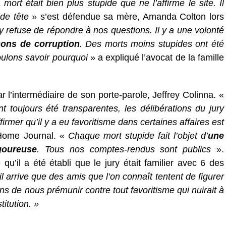
a mort était bien plus stupide que ne l’affirme le site. Il
 de tête
» s’est défendue sa mère, Amanda Colton lors
ry refuse de répondre à nos questions. Il y a une volonté
ons de corruption
. Des morts moins stupides ont été
oulons savoir pourquoi
» a expliqué l’avocat de la famille
 l’intermédiaire de son porte-parole, Jeffrey Colinna. «
 toujours été transparentes, les délibérations du jury
rmer qu’il y a eu favoritisme dans certaines affaires est
 Home Journal. «
Chaque mort stupide fait l’objet d’
une
goureuse
. Tous nos comptes-rendus sont publics
».
 qu’il a été établi que le jury était familier avec 6 des
 il arrive que des amis que l’on connaît tentent de figurer
s de nous prémunir contre tout favoritisme qui nuirait à
titution. »