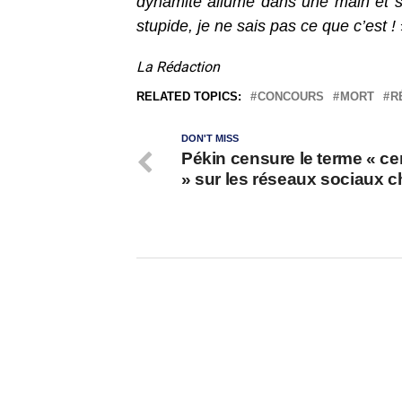
dynamite allumé dans une main et so
stupide, je ne sais pas ce que c’est !
La Rédaction
RELATED TOPICS:
CONCOURS
MORT
R
DON'T MISS
Pékin censure le terme « c
» sur les réseaux sociaux c