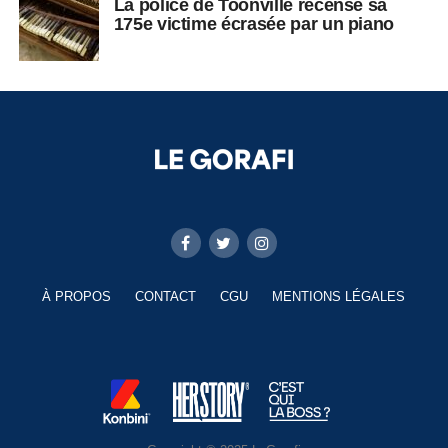
La police de Toonville recense sa
175e victime écrasée par un piano
À PROPOS
CONTACT
CGU
MENTIONS LÉGALES