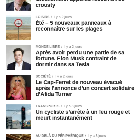
crousty
LOISIRS
Il y a 2 jours
Été – 5 nouveaux panneaux à
reconnaître sur les plages
MONDE LIBRE
Il y a 2 jours
Après avoir perdu une partie de sa
fortune, Elon Musk contraint de
dormir dans sa Tesla
SOCIÉTÉ
Il y a 2 jours
Le Cap-Ferret de nouveau évacué
après l’annonce d’un concert solidaire
d’Afida Turner
TRANSPORTS
Il y a 3 jours
Un cycliste s’arrête à un feu rouge et
meurt instantanément
AU DELÀ DU PÉRIPHÉRIQUE
Il y a 3 jours