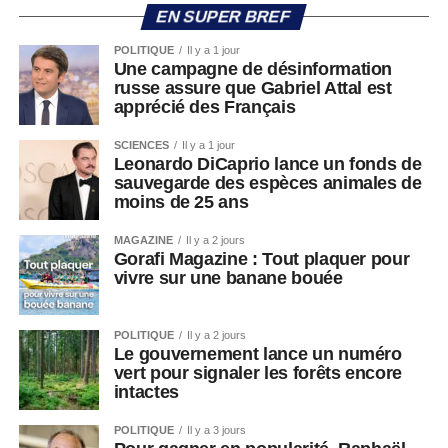
EN SUPER BREF
POLITIQUE
Il y a 1 jour
Une campagne de désinformation
russe assure que Gabriel Attal est
apprécié des Français
SCIENCES
Il y a 1 jour
Leonardo DiCaprio lance un fonds de
sauvegarde des espèces animales de
moins de 25 ans
MAGAZINE
Il y a 2 jours
Gorafi Magazine : Tout plaquer pour
vivre sur une banane bouée
POLITIQUE
Il y a 2 jours
Le gouvernement lance un numéro
vert pour signaler les forêts encore
intactes
POLITIQUE
Il y a 3 jours