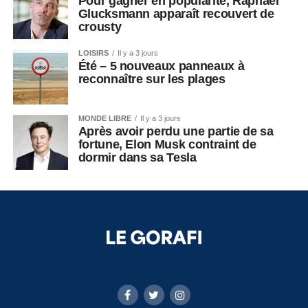
Pour gagner en popularité, Raphaël
Glucksmann apparaît recouvert de
crousty
LOISIRS
Il y a 3 jours
Été – 5 nouveaux panneaux à
reconnaître sur les plages
MONDE LIBRE
Il y a 3 jours
Après avoir perdu une partie de sa
fortune, Elon Musk contraint de
dormir dans sa Tesla