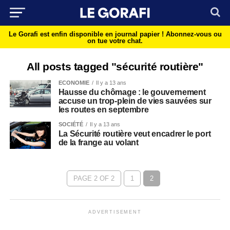
Le Gorafi est enfin disponible en journal papier !
Abonnez-vous ou
on tue votre chat.
All posts tagged "sécurité routière"
ECONOMIE
Il y a 13 ans
Hausse du chômage : le gouvernement
accuse un trop-plein de vies sauvées sur
les routes en septembre
SOCIÉTÉ
Il y a 13 ans
La Sécurité routière veut encadrer le port
de la frange au volant
PAGE 2 OF 2
1
2
ADVERTISEMENT