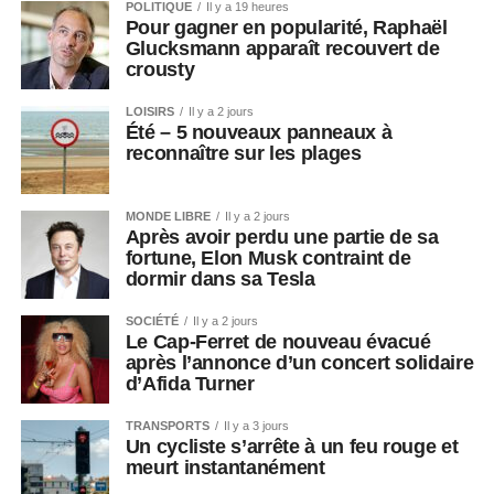
POLITIQUE
Il y a 19 heures
Pour gagner en popularité, Raphaël
Glucksmann apparaît recouvert de
crousty
LOISIRS
Il y a 2 jours
Été – 5 nouveaux panneaux à
reconnaître sur les plages
MONDE LIBRE
Il y a 2 jours
Après avoir perdu une partie de sa
fortune, Elon Musk contraint de
dormir dans sa Tesla
SOCIÉTÉ
Il y a 2 jours
Le Cap-Ferret de nouveau évacué
après l’annonce d’un concert solidaire
d’Afida Turner
TRANSPORTS
Il y a 3 jours
Un cycliste s’arrête à un feu rouge et
meurt instantanément