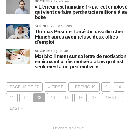
SOCIÉTÉ
Il y a 9 ans
« L’erreur est humaine ! » par cet employé
qui vient de faire perdre trois millions à sa
boîte
SCIENCES
Il y a 9 ans
Thomas Pesquet forcé de travailler chez
Flunch après avoir refusé deux offres
d’emploi
SOCIÉTÉ
Il y a 9 ans
Morlaix: il ment sur sa lettre de motivation
en écrivant « très motivé » alors qu’il est
seulement « un peu motivé »
PAGE 13 OF 27
« FIRST
‹ PREVIOUS
9
10
11
12
13
14
15
16
17
NEXT ›
LAST »
ADVERTISEMENT