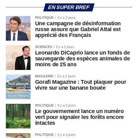
EN SUPER BREF
POLITIQUE
Il y a 2 jours
Une campagne de désinformation
russe assure que Gabriel Attal est
apprécié des Français
SCIENCES
Il y a 2 jours
Leonardo DiCaprio lance un fonds de
sauvegarde des espèces animales de
moins de 25 ans
MAGAZINE
Il y a 2 jours
Gorafi Magazine : Tout plaquer pour
vivre sur une banane bouée
POLITIQUE
Il y a 3 jours
Le gouvernement lance un numéro
vert pour signaler les forêts encore
intactes
POLITIQUE
Il y a 3 jours