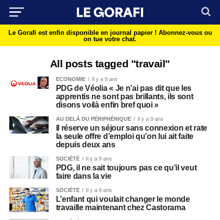
Le Gorafi est enfin disponible en journal papier !
Abonnez-vous ou
on tue votre chat.
All posts tagged "travail"
ECONOMIE
Il y a 9 ans
PDG de Véolia « Je n’ai pas dit que les
apprentis ne sont pas brillants, ils sont
disons voilà enfin bref quoi »
AU DELÀ DU PÉRIPHÉRIQUE
Il y a 9 ans
Il réserve un séjour sans connexion et rate
la seule offre d’emploi qu’on lui ait faite
depuis deux ans
SOCIÉTÉ
Il y a 9 ans
PDG, il ne sait toujours pas ce qu’il veut
faire dans la vie
SOCIÉTÉ
Il y a 9 ans
L’enfant qui voulait changer le monde
travaille maintenant chez Castorama