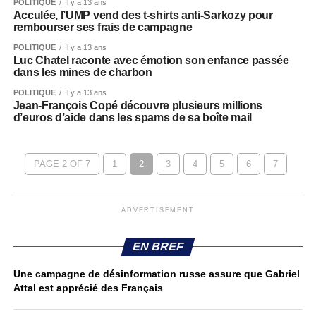
POLITIQUE
Il y a 13 ans
Acculée, l’UMP vend des t-shirts anti-Sarkozy pour
rembourser ses frais de campagne
POLITIQUE
Il y a 13 ans
Luc Chatel raconte avec émotion son enfance passée
dans les mines de charbon
POLITIQUE
Il y a 13 ans
Jean-François Copé découvre plusieurs millions
d’euros d’aide dans les spams de sa boîte mail
PAGE 2 OF 7
1
2
3
4
5
6
7
ADVERTISEMENT
EN BREF
Une campagne de désinformation russe assure que Gabriel
Attal est apprécié des Français