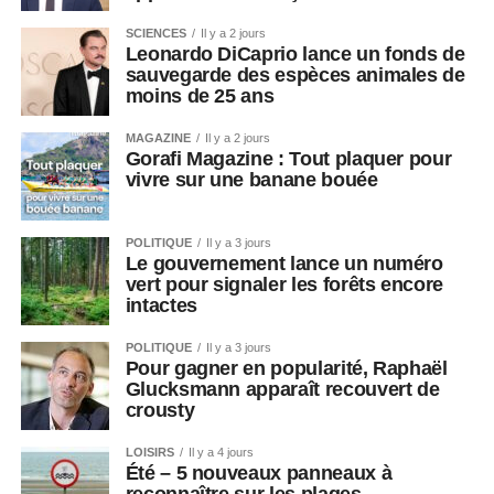
SCIENCES
Il y a 2 jours
Leonardo DiCaprio lance un fonds de
sauvegarde des espèces animales de
moins de 25 ans
MAGAZINE
Il y a 2 jours
Gorafi Magazine : Tout plaquer pour
vivre sur une banane bouée
POLITIQUE
Il y a 3 jours
Le gouvernement lance un numéro
vert pour signaler les forêts encore
intactes
POLITIQUE
Il y a 3 jours
Pour gagner en popularité, Raphaël
Glucksmann apparaît recouvert de
crousty
LOISIRS
Il y a 4 jours
Été – 5 nouveaux panneaux à