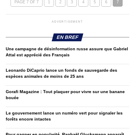
PAGE 7 OF 7
1
2
3
4
5
6
7
ADVERTISEMENT
EN BREF
Une campagne de désinformation russe assure que Gabriel
Attal est apprécié des Français
Leonardo DiCaprio lance un fonds de sauvegarde des
espèces animales de moins de 25 ans
Gorafi Magazine : Tout plaquer pour vivre sur une banane
bouée
Le gouvernement lance un numéro vert pour signaler les
forêts encore intactes
Pour gagner en popularité, Raphaël Glucksmann apparaît