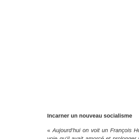
Incarner un nouveau socialisme
«
Aujourd’hui on voit un François Hol
voie qu’il avait amorcé et prolonger