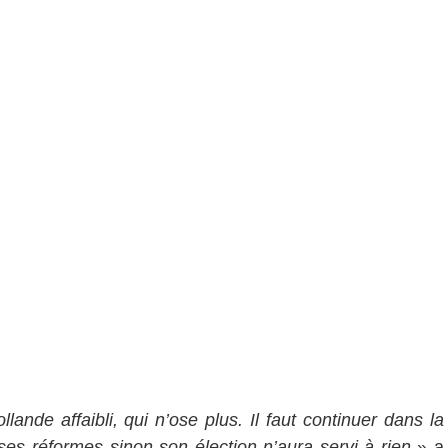
lande affaibli, qui n’ose plus. Il faut continuer dans la
 ses réformes sinon son élection n’aura servi à rien
» a