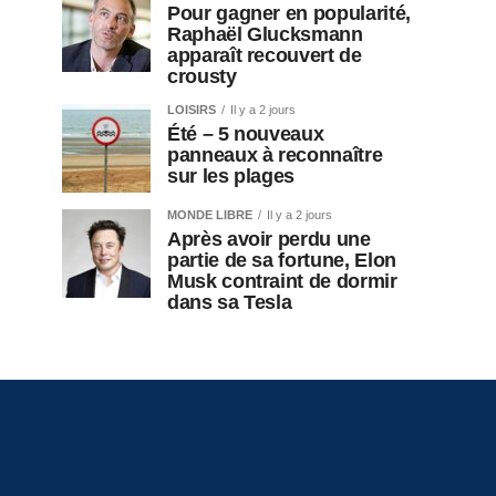
Pour gagner en popularité,
Raphaël Glucksmann
apparaît recouvert de
crousty
LOISIRS
Il y a 2 jours
Été – 5 nouveaux
panneaux à reconnaître
sur les plages
MONDE LIBRE
Il y a 2 jours
Après avoir perdu une
partie de sa fortune, Elon
Musk contraint de dormir
dans sa Tesla