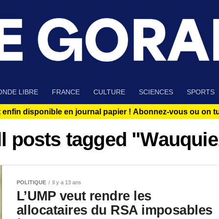
NDE LIBRE
FRANCE
CULTURE
SCIENCES
SPORTS
 enfin disponible en journal papier !
Abonnez-vous ou on tue
ll posts tagged "Wauquie
POLITIQUE
Il y a 13 ans
L’UMP veut rendre les
allocataires du RSA imposables