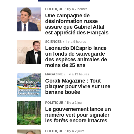
POLITIQUE
Il y a 7 heures
Une campagne de
désinformation russe
assure que Gabriel Attal
est apprécié des Français
SCIENCES
Il y a 9 heures
Leonardo DiCaprio lance
un fonds de sauvegarde
des espèces animales de
moins de 25 ans
MAGAZINE
Il y a 13 heures
Gorafi Magazine : Tout
plaquer pour vivre sur une
banane bouée
POLITIQUE
Il y a 1 jour
Le gouvernement lance un
numéro vert pour signaler
les forêts encore intactes
POLITIQUE
Il y a 2 jours