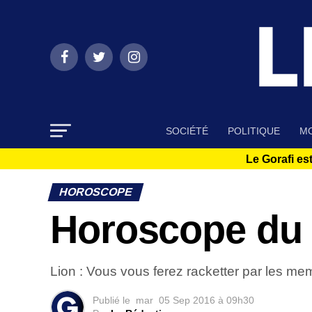
SOCIÉTÉ
POLITIQUE
MO
Le Gorafi est
HOROSCOPE
Horoscope du 
Lion : Vous vous ferez racketter par les m
Publié le
mar
05 Sep 2016 à 09h30