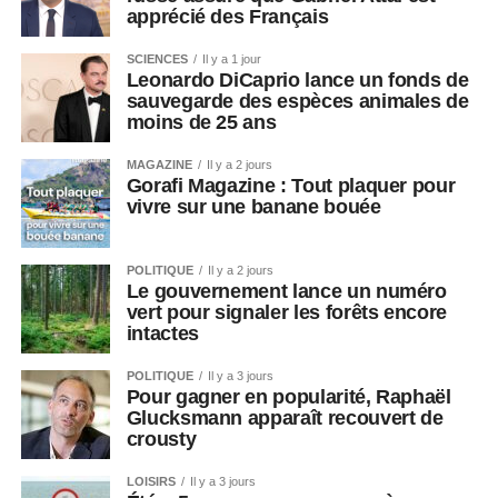
apprécié des Français
SCIENCES
Il y a 1 jour
Leonardo DiCaprio lance un fonds de
sauvegarde des espèces animales de
moins de 25 ans
MAGAZINE
Il y a 2 jours
Gorafi Magazine : Tout plaquer pour
vivre sur une banane bouée
POLITIQUE
Il y a 2 jours
Le gouvernement lance un numéro
vert pour signaler les forêts encore
intactes
POLITIQUE
Il y a 3 jours
Pour gagner en popularité, Raphaël
Glucksmann apparaît recouvert de
crousty
LOISIRS
Il y a 3 jours