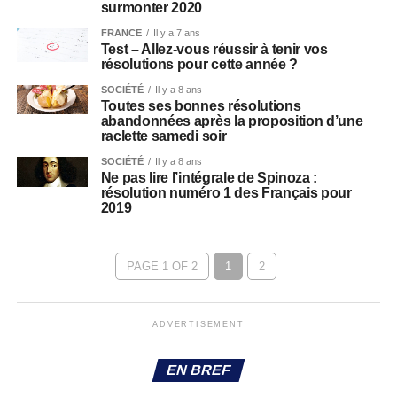
surmonter 2020
FRANCE
Il y a 7 ans
Test – Allez-vous réussir à tenir vos
résolutions pour cette année ?
SOCIÉTÉ
Il y a 8 ans
Toutes ses bonnes résolutions
abandonnées après la proposition d’une
raclette samedi soir
SOCIÉTÉ
Il y a 8 ans
Ne pas lire l’intégrale de Spinoza :
résolution numéro 1 des Français pour
2019
PAGE 1 OF 2
1
2
ADVERTISEMENT
EN BREF