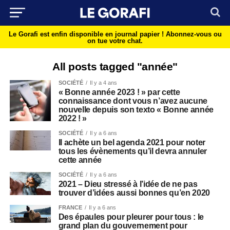
Le Gorafi est enfin disponible en journal papier !
Abonnez-vous ou
on tue votre chat.
All posts tagged "année"
SOCIÉTÉ
Il y a 4 ans
« Bonne année 2023 ! » par cette
connaissance dont vous n’avez aucune
nouvelle depuis son texto « Bonne année
2022 ! »
SOCIÉTÉ
Il y a 6 ans
Il achète un bel agenda 2021 pour noter
tous les évènements qu’il devra annuler
cette année
SOCIÉTÉ
Il y a 6 ans
2021 – Dieu stressé à l’idée de ne pas
trouver d’idées aussi bonnes qu’en 2020
FRANCE
Il y a 6 ans
Des épaules pour pleurer pour tous : le
grand plan du gouvernement pour