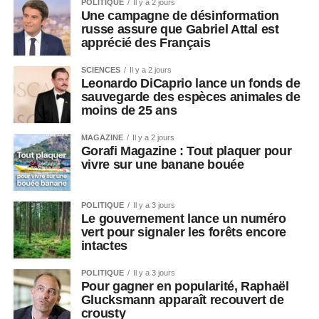
POLITIQUE
Il y a 2 jours
Une campagne de désinformation
russe assure que Gabriel Attal est
apprécié des Français
SCIENCES
Il y a 2 jours
Leonardo DiCaprio lance un fonds de
sauvegarde des espèces animales de
moins de 25 ans
MAGAZINE
Il y a 2 jours
Gorafi Magazine : Tout plaquer pour
vivre sur une banane bouée
POLITIQUE
Il y a 3 jours
Le gouvernement lance un numéro
vert pour signaler les forêts encore
intactes
POLITIQUE
Il y a 3 jours
Pour gagner en popularité, Raphaël
Glucksmann apparaît recouvert de
crousty