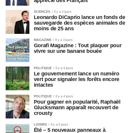
apprécié des Français
SCIENCES
Il y a 3 jours
Leonardo DiCaprio lance un fonds de
sauvegarde des espèces animales de
moins de 25 ans
MAGAZINE
Il y a 3 jours
Gorafi Magazine : Tout plaquer pour
vivre sur une banane bouée
POLITIQUE
Il y a 4 jours
Le gouvernement lance un numéro
vert pour signaler les forêts encore
intactes
POLITIQUE
Il y a 4 jours
Pour gagner en popularité, Raphaël
Glucksmann apparaît recouvert de
crousty
LOISIRS
Il y a 5 jours
Été – 5 nouveaux panneaux à