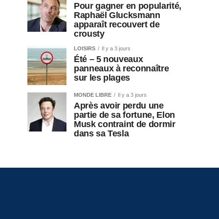
Pour gagner en popularité,
Raphaël Glucksmann
apparaît recouvert de
crousty
LOISIRS
Il y a 3 jours
Été – 5 nouveaux
panneaux à reconnaître
sur les plages
MONDE LIBRE
Il y a 3 jours
Après avoir perdu une
partie de sa fortune, Elon
Musk contraint de dormir
dans sa Tesla