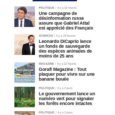
POLITIQUE
Il y a 16 heures
Une campagne de
désinformation russe
assure que Gabriel Attal
est apprécié des Français
SCIENCES
Il y a 18 heures
Leonardo DiCaprio lance
un fonds de sauvegarde
des espèces animales de
moins de 25 ans
MAGAZINE
Il y a 22 heures
Gorafi Magazine : Tout
plaquer pour vivre sur une
banane bouée
POLITIQUE
Il y a 2 jours
Le gouvernement lance un
numéro vert pour signaler
les forêts encore intactes
POLITIQUE
Il y a 2 jours