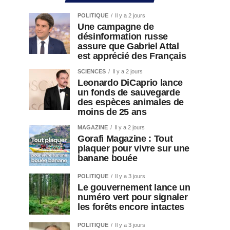
POLITIQUE
Il y a 2 jours
Une campagne de
désinformation russe
assure que Gabriel Attal
est apprécié des Français
SCIENCES
Il y a 2 jours
Leonardo DiCaprio lance
un fonds de sauvegarde
des espèces animales de
moins de 25 ans
MAGAZINE
Il y a 2 jours
Gorafi Magazine : Tout
plaquer pour vivre sur une
banane bouée
POLITIQUE
Il y a 3 jours
Le gouvernement lance un
numéro vert pour signaler
les forêts encore intactes
POLITIQUE
Il y a 3 jours