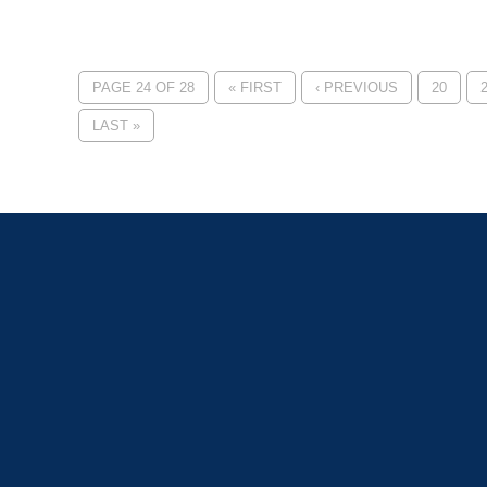
PAGE 24 OF 28
« FIRST
‹ PREVIOUS
20
LAST »