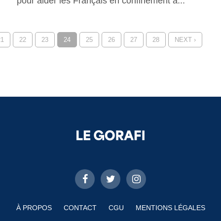
pour aider les Français en confinement à...
21
22
23
24
25
26
27
28
NEXT ›
À PROPOS
CONTACT
CGU
MENTIONS LÉGALES