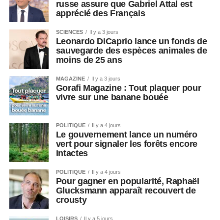
russe assure que Gabriel Attal est
apprécié des Français
SCIENCES
Il y a 3 jours
Leonardo DiCaprio lance un fonds de
sauvegarde des espèces animales de
moins de 25 ans
MAGAZINE
Il y a 3 jours
Gorafi Magazine : Tout plaquer pour
vivre sur une banane bouée
POLITIQUE
Il y a 4 jours
Le gouvernement lance un numéro
vert pour signaler les forêts encore
intactes
POLITIQUE
Il y a 4 jours
Pour gagner en popularité, Raphaël
Glucksmann apparaît recouvert de
crousty
LOISIRS
Il y a 5 jours