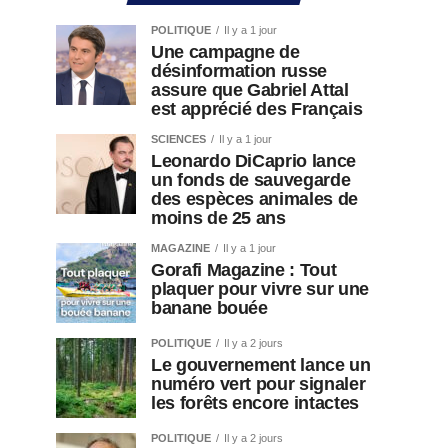
POLITIQUE
Il y a 1 jour
Une campagne de
désinformation russe
assure que Gabriel Attal
est apprécié des Français
SCIENCES
Il y a 1 jour
Leonardo DiCaprio lance
un fonds de sauvegarde
des espèces animales de
moins de 25 ans
MAGAZINE
Il y a 1 jour
Gorafi Magazine : Tout
plaquer pour vivre sur une
banane bouée
POLITIQUE
Il y a 2 jours
Le gouvernement lance un
numéro vert pour signaler
les forêts encore intactes
POLITIQUE
Il y a 2 jours