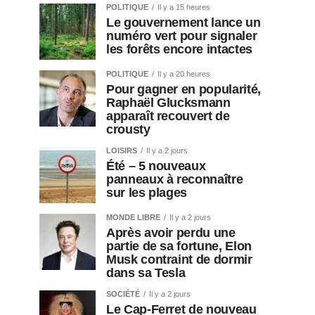
POLITIQUE
Il y a 15 heures
Le gouvernement lance un
numéro vert pour signaler
les forêts encore intactes
POLITIQUE
Il y a 20 heures
Pour gagner en popularité,
Raphaël Glucksmann
apparaît recouvert de
crousty
LOISIRS
Il y a 2 jours
Été – 5 nouveaux
panneaux à reconnaître
sur les plages
MONDE LIBRE
Il y a 2 jours
Après avoir perdu une
partie de sa fortune, Elon
Musk contraint de dormir
dans sa Tesla
SOCIÉTÉ
Il y a 2 jours
Le Cap-Ferret de nouveau