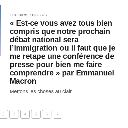
LES EDITOS
Il y a 7 ans
« Est-ce vous avez tous bien
compris que notre prochain
débat national sera
l’immigration ou il faut que je
me retape une conférence de
presse pour bien me faire
comprendre » par Emmanuel
Macron
Mettons les choses au clair.
2
3
4
5
6
7