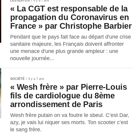
LES EDITOS
Il y a 7 ans
« La CGT est responsable de la
propagation du Coronavirus en
France » par Christophe Barbier
Pendant que le pays fait face au départ d'une crise
sanitaire majeure, les Français doivent affronter
une menace d'une plus grande ampleur : une
nouvelle journée...
SOCIÉTÉ
Il y a 7 ans
« Wesh frère » par Pierre-Louis
fils de cardiologue du 8ème
arrondissement de Paris
Wesh frère putain on va foutre le sbeul. C’est Dar,
azy, je vais lui niquer ses morts. Ton scooter c’est
le sang frère.