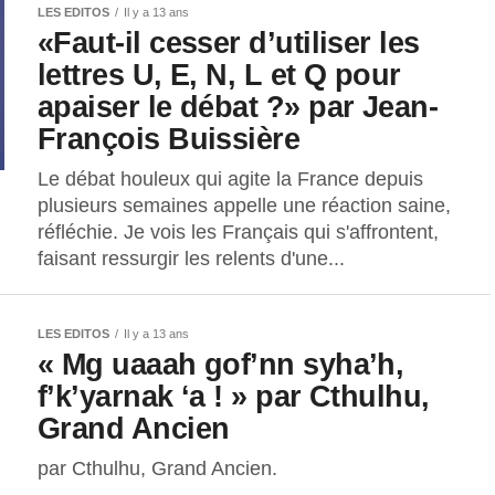
LES EDITOS
Il y a 13 ans
«Faut-il cesser d’utiliser les
lettres U, E, N, L et Q pour
apaiser le débat ?» par Jean-
François Buissière
Le débat houleux qui agite la France depuis
plusieurs semaines appelle une réaction saine,
réfléchie. Je vois les Français qui s'affrontent,
faisant ressurgir les relents d'une...
LES EDITOS
Il y a 13 ans
« Mg uaaah gof’nn syha’h,
f’k’yarnak ‘a ! » par Cthulhu,
Grand Ancien
par Cthulhu, Grand Ancien.