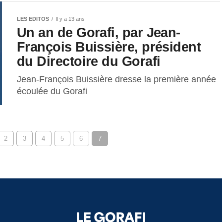
LES EDITOS
Il y a 13 ans
Un an de Gorafi, par Jean-
François Buissière, président
du Directoire du Gorafi
Jean-François Buissière dresse la première année
écoulée du Gorafi
2
3
4
5
6
7