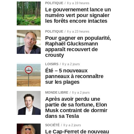
POLITIQUE
Il y a 19 heures
Le gouvernement lance un
numéro vert pour signaler
les forêts encore intactes
POLITIQUE
Il y a 23 heures
Pour gagner en popularité,
Raphaël Glucksmann
apparaît recouvert de
crousty
LOISIRS
Il y a 2 jours
Été – 5 nouveaux
panneaux à reconnaître
sur les plages
MONDE LIBRE
Il y a 2 jours
Après avoir perdu une
partie de sa fortune, Elon
Musk contraint de dormir
dans sa Tesla
SOCIÉTÉ
Il y a 2 jours
Le Cap-Ferret de nouveau