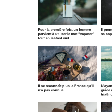
Pour la première fois, un homme
Il pren
parvient à utiliser le mot “vapoter”
sa cop
tout en restant viril
Il ne reconnaît plus la France qu’il
N’ayan
n’a pas connue
grâce a
triathl