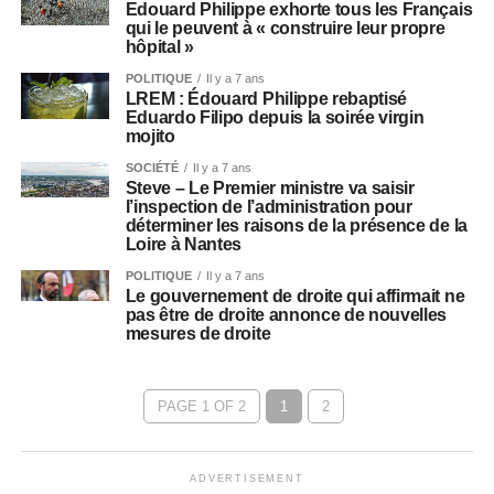
Edouard Philippe exhorte tous les Français
qui le peuvent à « construire leur propre
hôpital »
POLITIQUE
Il y a 7 ans
LREM : Édouard Philippe rebaptisé
Eduardo Filipo depuis la soirée virgin
mojito
SOCIÉTÉ
Il y a 7 ans
Steve – Le Premier ministre va saisir
l’inspection de l’administration pour
déterminer les raisons de la présence de la
Loire à Nantes
POLITIQUE
Il y a 7 ans
Le gouvernement de droite qui affirmait ne
pas être de droite annonce de nouvelles
mesures de droite
PAGE 1 OF 2
1
2
ADVERTISEMENT