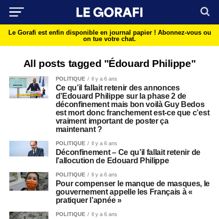
Le Gorafi est enfin disponible en journal papier !
Abonnez-vous ou
on tue votre chat.
All posts tagged "Édouard Philippe"
POLITIQUE
Il y a 6 ans
Ce qu’il fallait retenir des annonces
d’Edouard Philippe sur la phase 2 de
déconfinement mais bon voilà Guy Bedos
est mort donc franchement est-ce que c’est
vraiment important de poster ça
maintenant ?
POLITIQUE
Il y a 6 ans
Déconfinement – Ce qu’il fallait retenir de
l’allocution de Edouard Philippe
POLITIQUE
Il y a 6 ans
Pour compenser le manque de masques, le
gouvernement appelle les Français à «
pratiquer l’apnée »
POLITIQUE
Il y a 6 ans