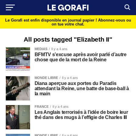
Le Gorafi est enfin disponible en journal papier !
Abonnez-vous ou
on tue votre chat.
All posts tagged "Elizabeth II"
MEDIAS
Il y a 4 ans
BFMTV s’excuse après avoir parlé d’autre
chose que de la mort de la Reine
MONDE LIBRE
Il y a 4 ans
Diana aperçue aux portes du Paradis
attendant la Reine, une batte de base-ball à
la main
FRANCE
Il y a 4 ans
Les Anglais terrorisés à l’idée de boire leur
thé dans des mugs à l’effigie de Charles III
MONDE LIBRE
Il y a 4 ans