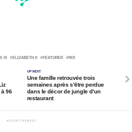
 III
ELIZABETH II
FEATURED
ROI
UP NEXT
Une famille retrouvée trois
Liz
semaines après s’être perdue
e à 96
dans le décor de jungle d’un
restaurant
ADVERTISEMENT