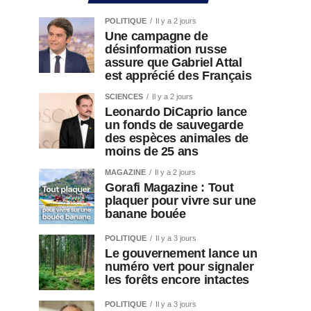
POLITIQUE
Il y a 2 jours
Une campagne de
désinformation russe
assure que Gabriel Attal
est apprécié des Français
SCIENCES
Il y a 2 jours
Leonardo DiCaprio lance
un fonds de sauvegarde
des espèces animales de
moins de 25 ans
MAGAZINE
Il y a 2 jours
Gorafi Magazine : Tout
plaquer pour vivre sur une
banane bouée
POLITIQUE
Il y a 3 jours
Le gouvernement lance un
numéro vert pour signaler
les forêts encore intactes
POLITIQUE
Il y a 3 jours