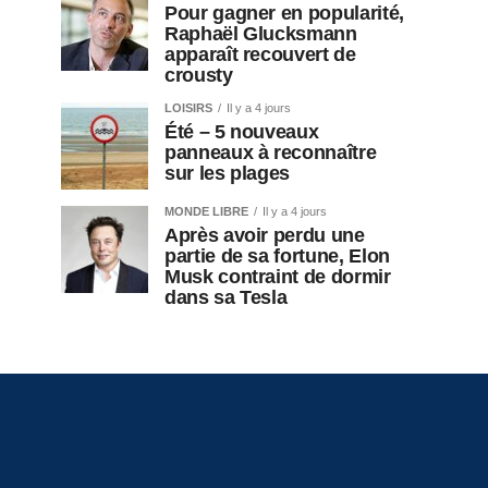
Pour gagner en popularité,
Raphaël Glucksmann
apparaît recouvert de
crousty
LOISIRS
Il y a 4 jours
Été – 5 nouveaux
panneaux à reconnaître
sur les plages
MONDE LIBRE
Il y a 4 jours
Après avoir perdu une
partie de sa fortune, Elon
Musk contraint de dormir
dans sa Tesla