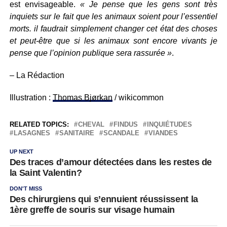
est envisageable.
« Je pense que les gens sont très
inquiets sur le fait que les animaux soient pour l’essentiel
morts. il faudrait simplement changer cet état des choses
et peut-être que si les animaux sont encore vivants je
pense que l’opinion publique sera rassurée »
.
– La Rédaction
Illustration :
Thomas Bjørkan
/ wikicommon
RELATED TOPICS:
CHEVAL
FINDUS
INQUIÉTUDES
LASAGNES
SANITAIRE
SCANDALE
VIANDES
UP NEXT
Des traces d’amour détectées dans les restes de
la Saint Valentin?
DON'T MISS
Des chirurgiens qui s’ennuient réussissent la
1ère greffe de souris sur visage humain