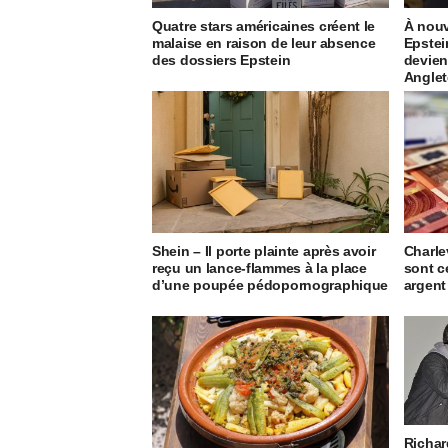
Quatre stars américaines créent le
À nouv
malaise en raison de leur absence
Epstei
des dossiers Epstein
devien
Anglet
Shein – Il porte plainte après avoir
Charle
reçu un lance-flammes à la place
sont c
d’une poupée pédopornographique
argent
Richar