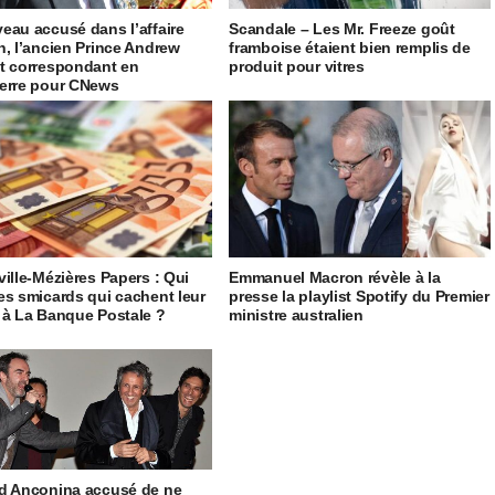
eau accusé dans l’affaire
Scandale – Les Mr. Freeze goût
n, l’ancien Prince Andrew
framboise étaient bien remplis de
t correspondant en
produit pour vitres
erre pour CNews
ville-Mézières Papers : Qui
Emmanuel Macron révèle à la
es smicards qui cachent leur
presse la playlist Spotify du Premier
 à La Banque Postale ?
ministre australien
d Anconina accusé de ne