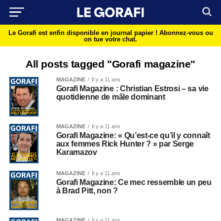
Le Gorafi est enfin disponible en journal papier !
Abonnez-vous ou
on tue votre chat.
All posts tagged "Gorafi magazine"
MAGAZINE
Il y a 11 ans
Gorafi Magazine : Christian Estrosi – sa vie
quotidienne de mâle dominant
MAGAZINE
Il y a 11 ans
Gorafi Magazine: « Qu’est-ce qu’il y connaît
aux femmes Rick Hunter ? » par Serge
Karamazov
MAGAZINE
Il y a 11 ans
Gorafi Magazine: Ce mec ressemble un peu
à Brad Pitt, non ?
MAGAZINE
Il y a 11 ans