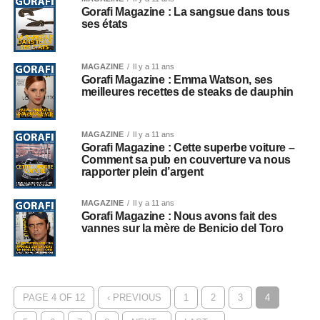
Gorafi Magazine : La sangsue dans tous
ses états
MAGAZINE
Il y a 11 ans
Gorafi Magazine : Emma Watson, ses
meilleures recettes de steaks de dauphin
MAGAZINE
Il y a 11 ans
Gorafi Magazine : Cette superbe voiture –
Comment sa pub en couverture va nous
rapporter plein d’argent
MAGAZINE
Il y a 11 ans
Gorafi Magazine : Nous avons fait des
vannes sur la mère de Benicio del Toro
PAGE 4 OF 12
‹ PREVIOUS
1
2
3
4