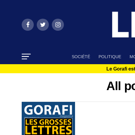
SOCIÉTÉ
POLITIQUE
MO
Le Gorafi est
All p