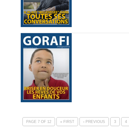
PAGE 7 OF 12
« FIRST
‹ PREVIOUS
3
4