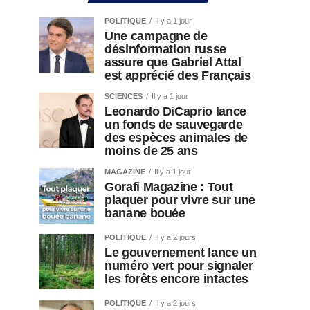
POLITIQUE
Il y a 1 jour
Une campagne de
désinformation russe
assure que Gabriel Attal
est apprécié des Français
SCIENCES
Il y a 1 jour
Leonardo DiCaprio lance
un fonds de sauvegarde
des espèces animales de
moins de 25 ans
MAGAZINE
Il y a 1 jour
Gorafi Magazine : Tout
plaquer pour vivre sur une
banane bouée
POLITIQUE
Il y a 2 jours
Le gouvernement lance un
numéro vert pour signaler
les forêts encore intactes
POLITIQUE
Il y a 2 jours