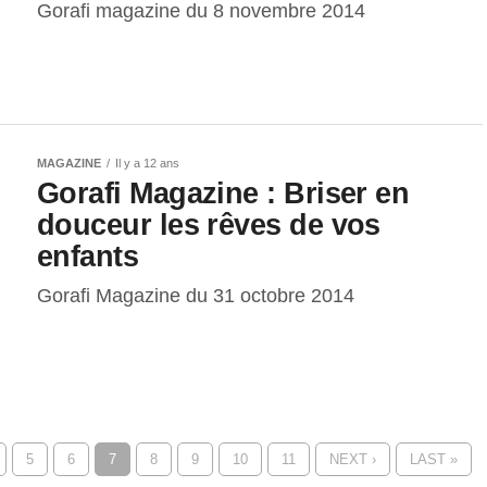
Gorafi magazine du 8 novembre 2014
MAGAZINE
Il y a 12 ans
Gorafi Magazine : Briser en
douceur les rêves de vos
enfants
Gorafi Magazine du 31 octobre 2014
5
6
7
8
9
10
11
NEXT ›
LAST »