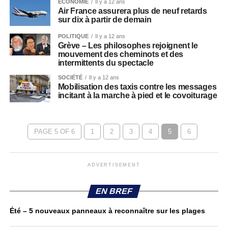
ECONOMIE
Il y a 12 ans
Air France assurera plus de neuf retards
sur dix à partir de demain
POLITIQUE
Il y a 12 ans
Grève – Les philosophes rejoignent le
mouvement des cheminots et des
intermittents du spectacle
SOCIÉTÉ
Il y a 12 ans
Mobilisation des taxis contre les messages
incitant à la marche à pied et le covoiturage
PAGE 5 OF 6
1
2
3
4
5
6
ADVERTISEMENT
EN BREF
Été – 5 nouveaux panneaux à reconnaître sur les plages