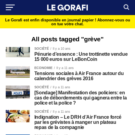
Le Gorafi est enfin disponible en journal papier !
Abonnez-vous ou
on tue votre chat.
All posts tagged "grève"
SOCIÉTÉ
Il y a 10 ans
Pénurie d’essence : Une trottinette vendue
15 000 euros sur LeBonCoin
ECONOMIE
Il y a 11 ans
Tensions sociales à Air France autour du
calendrier des grèves 2016
SOCIÉTÉ
Il y a 11 ans
[Sondage] Manifestation des policiers: en
cas de débordements qui gagnera entre la
police et la police ?
SOCIÉTÉ
Il y a 11 ans
Indignation – Le DRH d’Air France forcé
par les grévistes à manger un plateau
repas de la compagnie