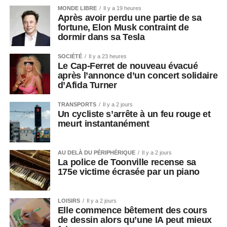
MONDE LIBRE
Il y a 19 heures
Après avoir perdu une partie de sa
fortune, Elon Musk contraint de
dormir dans sa Tesla
SOCIÉTÉ
Il y a 23 heures
Le Cap-Ferret de nouveau évacué
après l’annonce d’un concert solidaire
d’Afida Turner
TRANSPORTS
Il y a 2 jours
Un cycliste s’arrête à un feu rouge et
meurt instantanément
AU DELÀ DU PÉRIPHÉRIQUE
Il y a 2 jours
La police de Toonville recense sa
175e victime écrasée par un piano
LOISIRS
Il y a 2 jours
Elle commence bêtement des cours
de dessin alors qu’une IA peut mieux