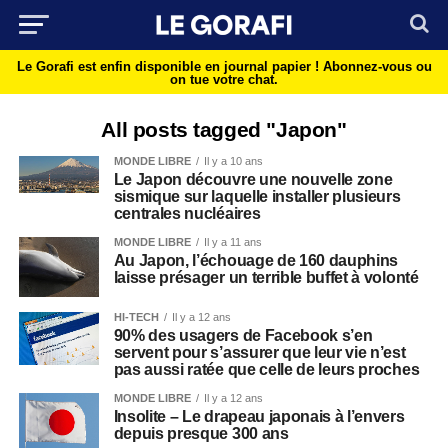
Le Gorafi est enfin disponible en journal papier !
Abonnez-vous ou
on tue votre chat.
All posts tagged "Japon"
MONDE LIBRE
Il y a 10 ans
Le Japon découvre une nouvelle zone
sismique sur laquelle installer plusieurs
centrales nucléaires
MONDE LIBRE
Il y a 11 ans
Au Japon, l’échouage de 160 dauphins
laisse présager un terrible buffet à volonté
HI-TECH
Il y a 12 ans
90% des usagers de Facebook s’en
servent pour s’assurer que leur vie n’est
pas aussi ratée que celle de leurs proches
MONDE LIBRE
Il y a 12 ans
Insolite – Le drapeau japonais à l’envers
depuis presque 300 ans