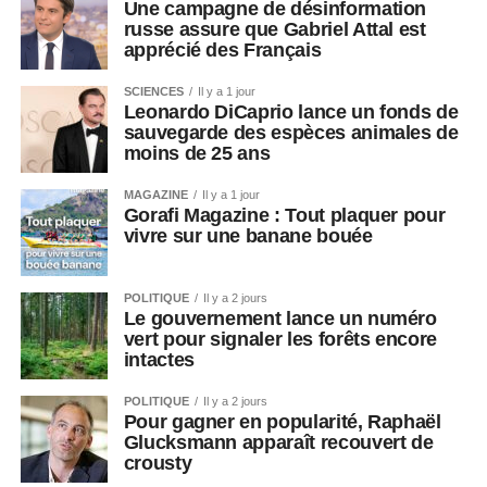
Une campagne de désinformation
russe assure que Gabriel Attal est
apprécié des Français
SCIENCES
Il y a 1 jour
Leonardo DiCaprio lance un fonds de
sauvegarde des espèces animales de
moins de 25 ans
MAGAZINE
Il y a 1 jour
Gorafi Magazine : Tout plaquer pour
vivre sur une banane bouée
POLITIQUE
Il y a 2 jours
Le gouvernement lance un numéro
vert pour signaler les forêts encore
intactes
POLITIQUE
Il y a 2 jours
Pour gagner en popularité, Raphaël
Glucksmann apparaît recouvert de
crousty