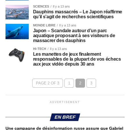
SCIENCES
Il y a 13 ans
Dauphins massacrés – Le Japon réaffirme
qu’il s’agit de recherches scientifiques
MONDE LIBRE
Il y a 13 ans
Japon – Scandale autour d’un parc
aquatique proposant à ses visiteurs de
massacrer des dauphins
HI-TECH
Il y a 13 ans
Les manettes de jeux finalement
responsables de la plupart de vos échecs
aux jeux vidéo depuis 30 ans
PAGE 2 OF 3
1
2
3
ADVERTISEMENT
EN BREF
Une campagne de désinformation russe assure que Gabriel