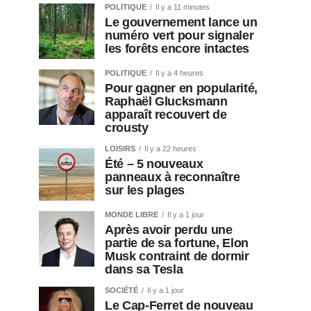
POLITIQUE
Il y a 11 minutes
Le gouvernement lance un
numéro vert pour signaler
les forêts encore intactes
POLITIQUE
Il y a 4 heures
Pour gagner en popularité,
Raphaël Glucksmann
apparaît recouvert de
crousty
LOISIRS
Il y a 22 heures
Été – 5 nouveaux
panneaux à reconnaître
sur les plages
MONDE LIBRE
Il y a 1 jour
Après avoir perdu une
partie de sa fortune, Elon
Musk contraint de dormir
dans sa Tesla
SOCIÉTÉ
Il y a 1 jour
Le Cap-Ferret de nouveau