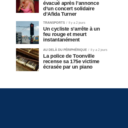
évacué après l’annonce
d’un concert solidaire
d’Afida Turner
TRANSPORTS
Il y a 2 jours
Un cycliste s’arrête à un
feu rouge et meurt
instantanément
AU DELÀ DU PÉRIPHÉRIQUE
Il y a 2 jours
La police de Toonville
recense sa 175e victime
écrasée par un piano