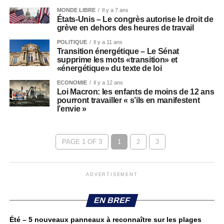
MONDE LIBRE
Il y a 7 ans
États-Unis – Le congrès autorise le droit de
grève en dehors des heures de travail
POLITIQUE
Il y a 11 ans
Transition énergétique – Le Sénat
supprime les mots «transition» et
«énergétique» du texte de loi
ECONOMIE
Il y a 12 ans
Loi Macron: les enfants de moins de 12 ans
pourront travailler « s’ils en manifestent
l’envie »
PAGE 1 OF 3
1
2
3
ADVERTISEMENT
EN BREF
Été – 5 nouveaux panneaux à reconnaître sur les plages