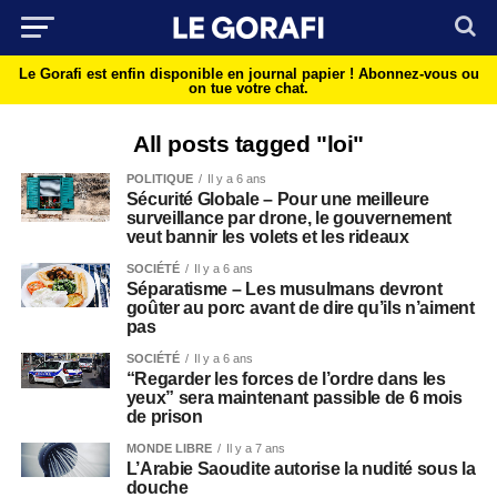
Le Gorafi est enfin disponible en journal papier !
Abonnez-vous ou
on tue votre chat.
All posts tagged "loi"
POLITIQUE
Il y a 6 ans
Sécurité Globale – Pour une meilleure
surveillance par drone, le gouvernement
veut bannir les volets et les rideaux
SOCIÉTÉ
Il y a 6 ans
Séparatisme – Les musulmans devront
goûter au porc avant de dire qu’ils n’aiment
pas
SOCIÉTÉ
Il y a 6 ans
“Regarder les forces de l’ordre dans les
yeux” sera maintenant passible de 6 mois
de prison
MONDE LIBRE
Il y a 7 ans
L’Arabie Saoudite autorise la nudité sous la
douche