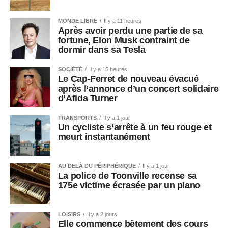
MONDE LIBRE
Il y a 11 heures
Après avoir perdu une partie de sa
fortune, Elon Musk contraint de
dormir dans sa Tesla
SOCIÉTÉ
Il y a 15 heures
Le Cap-Ferret de nouveau évacué
après l’annonce d’un concert solidaire
d’Afida Turner
TRANSPORTS
Il y a 1 jour
Un cycliste s’arrête à un feu rouge et
meurt instantanément
AU DELÀ DU PÉRIPHÉRIQUE
Il y a 1 jour
La police de Toonville recense sa
175e victime écrasée par un piano
LOISIRS
Il y a 2 jours
Elle commence bêtement des cours