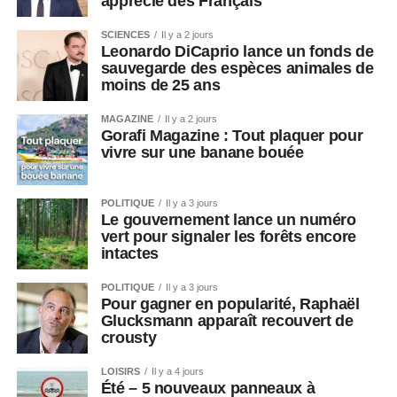
apprécié des Français
SCIENCES
Il y a 2 jours
Leonardo DiCaprio lance un fonds de
sauvegarde des espèces animales de
moins de 25 ans
MAGAZINE
Il y a 2 jours
Gorafi Magazine : Tout plaquer pour
vivre sur une banane bouée
POLITIQUE
Il y a 3 jours
Le gouvernement lance un numéro
vert pour signaler les forêts encore
intactes
POLITIQUE
Il y a 3 jours
Pour gagner en popularité, Raphaël
Glucksmann apparaît recouvert de
crousty
LOISIRS
Il y a 4 jours
Été – 5 nouveaux panneaux à