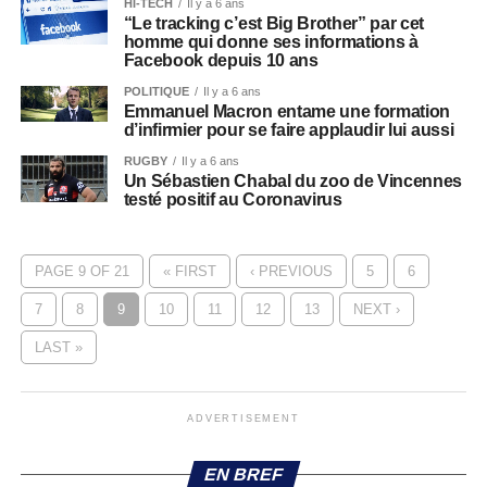
HI-TECH
Il y a 6 ans
“Le tracking c’est Big Brother” par cet
homme qui donne ses informations à
Facebook depuis 10 ans
POLITIQUE
Il y a 6 ans
Emmanuel Macron entame une formation
d’infirmier pour se faire applaudir lui aussi
RUGBY
Il y a 6 ans
Un Sébastien Chabal du zoo de Vincennes
testé positif au Coronavirus
PAGE 9 OF 21
« FIRST
‹ PREVIOUS
5
6
7
8
9
10
11
12
13
NEXT ›
LAST »
ADVERTISEMENT
EN BREF