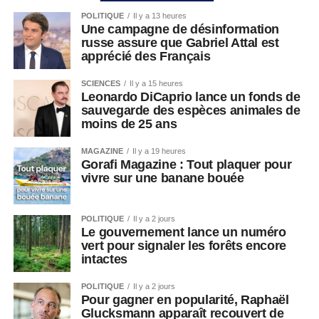
POLITIQUE
Il y a 13 heures
Une campagne de désinformation
russe assure que Gabriel Attal est
apprécié des Français
SCIENCES
Il y a 15 heures
Leonardo DiCaprio lance un fonds de
sauvegarde des espèces animales de
moins de 25 ans
MAGAZINE
Il y a 19 heures
Gorafi Magazine : Tout plaquer pour
vivre sur une banane bouée
POLITIQUE
Il y a 2 jours
Le gouvernement lance un numéro
vert pour signaler les forêts encore
intactes
POLITIQUE
Il y a 2 jours
Pour gagner en popularité, Raphaël
Glucksmann apparaît recouvert de