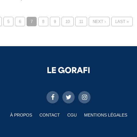
5
6
7
8
9
10
11
NEXT ›
LAST »
À PROPOS
CONTACT
CGU
MENTIONS LÉGALES