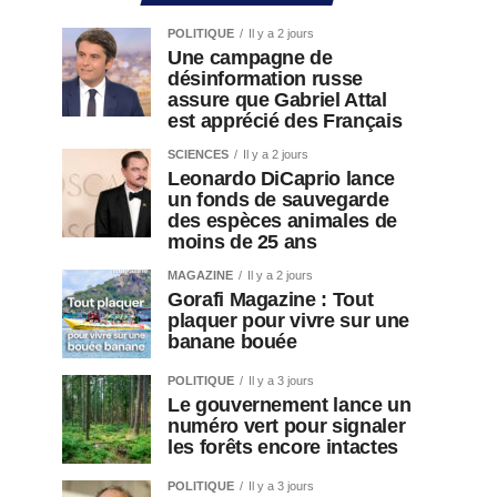
POLITIQUE
Il y a 2 jours
Une campagne de
désinformation russe
assure que Gabriel Attal
est apprécié des Français
SCIENCES
Il y a 2 jours
Leonardo DiCaprio lance
un fonds de sauvegarde
des espèces animales de
moins de 25 ans
MAGAZINE
Il y a 2 jours
Gorafi Magazine : Tout
plaquer pour vivre sur une
banane bouée
POLITIQUE
Il y a 3 jours
Le gouvernement lance un
numéro vert pour signaler
les forêts encore intactes
POLITIQUE
Il y a 3 jours