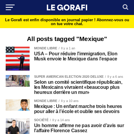
Le Gorafi est enfin disponible en journal papier !
Abonnez-vous ou
on tue votre chat.
All posts tagged "Mexique"
MONDE LIBRE
Il y a 1 an
USA – Pour réduire l’immigration, Elon
Musk envoie le Mexique dans l’espace
SUPER AMERICAN ELECTION 2020 DELUXE
Il y a 6 ans
Selon un comité scientifique républicain,
les Mexicains vivraient «beaucoup plus
heureux derrière un mur»
MONDE LIBRE
Il y a 10 ans
Mexique : Un enfant marche trois heures
pour aller à l’école et oublie ses devoirs
SOCIÉTÉ
Il y a 14 ans
Un homme affirme ne pas avoir d’avis sur
l’affaire Florence Cassez