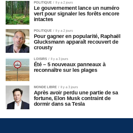
POLITIQUE
Il y a 2 jours
Le gouvernement lance un numéro
vert pour signaler les forêts encore
intactes
POLITIQUE
Il y a 2 jours
Pour gagner en popularité, Raphaël
Glucksmann apparaît recouvert de
crousty
LOISIRS
Il y a 3 jours
Été – 5 nouveaux panneaux à
reconnaître sur les plages
MONDE LIBRE
Il y a 3 jours
Après avoir perdu une partie de sa
fortune, Elon Musk contraint de
dormir dans sa Tesla