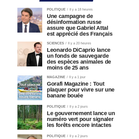
POLITIQUE
Il y a 18 heures
Une campagne de
désinformation russe
assure que Gabriel Attal
est apprécié des Français
SCIENCES
Il y a 20 heures
Leonardo DiCaprio lance
un fonds de sauvegarde
des espèces animales de
moins de 25 ans
MAGAZINE
Il y a 1 jour
Gorafi Magazine : Tout
plaquer pour vivre sur une
banane bouée
POLITIQUE
Il y a 2 jours
Le gouvernement lance un
numéro vert pour signaler
les forêts encore intactes
POLITIQUE
Il y a 2 jours