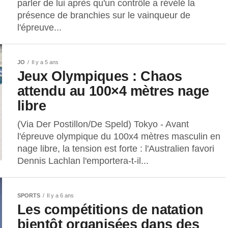
parler de lui après qu'un contrôle a révélé la
présence de branchies sur le vainqueur de
l'épreuve...
JO
Il y a 5 ans
Jeux Olympiques : Chaos
attendu au 100×4 mètres nage
libre
(Via Der Postillon/De Speld) Tokyo - Avant
l'épreuve olympique du 100x4 mètres masculin en
nage libre, la tension est forte : l'Australien favori
Dennis Lachlan l'emportera-t-il...
SPORTS
Il y a 6 ans
Les compétitions de natation
bientôt organisées dans des